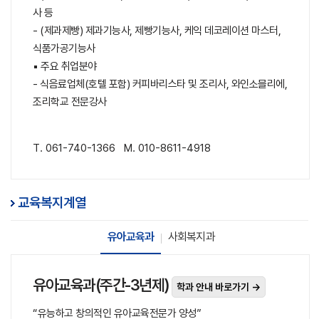
사 등
- (제과제빵) 제과기능사, 제빵기능사, 케익 데코레이션 마스터,
식품가공기능사
▪ 주요 취업분야
- 식음료업체(호텔 포함) 커피바리스타 및 조리사, 와인소믈리에,
조리학교 전문강사
T. 061-740-1366 M. 010-8611-4918
교육복지계열
유아교육과
사회복지과
유아교육과(주간-3년제)
학과 안내 바로가기 →
“유능하고 창의적인 유아교육전문가 양성”