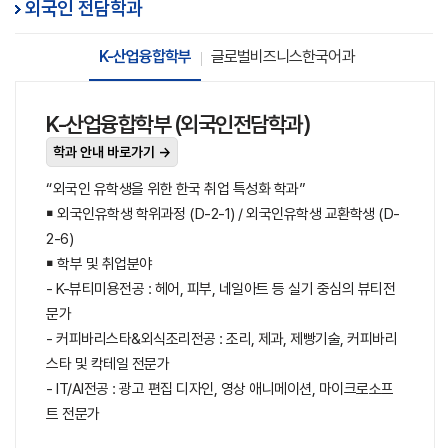
외국인 전담학과
K-산업융합학부
글로벌비즈니스한국어과
K-산업융합학부 (외국인전담학과)
학과 안내 바로가기 →
“외국인 유학생을 위한 한국 취업 특성화 학과”
￭ 외국인유학생 학위과정 (D-2-1) / 외국인유학생 교환학생 (D-
2-6)
￭ 학부 및 취업분야
- K-뷰티미용전공 : 헤어, 피부, 네일아트 등 실기 중심의 뷰티전
문가
- 커피바리스타&외식조리전공 : 조리, 제과, 제빵기술, 커피바리
스타 및 칵테일 전문가
- IT/AI전공 : 광고 편집 디자인, 영상 애니메이션, 마이크로소프
트 전문가