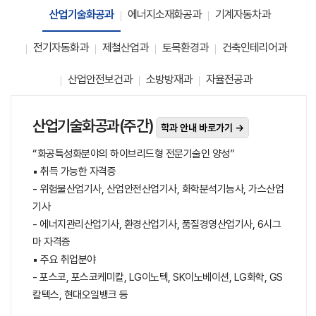
산업기술화공과
에너지소재화공과
기계자동차과
전기자동화과
제철산업과
토목환경과
건축인테리어과
산업안전보건과
소방방재과
자율전공과
산업기술화공과(주간)
학과 안내 바로가기 →
“화공특성화분야의 하이브리드형 전문기술인 양성”
▪ 취득 가능한 자격증
- 위험물산업기사, 산업안전산업기사, 화학분석기능사, 가스산업
기사
- 에너지관리산업기사, 환경산업기사, 품질경영산업기사, 6시그
마 자격증
▪ 주요 취업분야
- 포스코, 포스코케미칼, LG이노텍, SK이노베이션, LG화학, GS
칼텍스, 현대오일뱅크 등