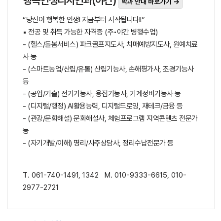
행복인생디자인과(야간)
학과 안내 바로가기 →
“당신이 행복한 인생! 지금부터 시작됩니다!!”
▪ 전공 및 취득 가능한 자격증 (주•야간 병행수업)
- (헬스/돌봄서비스) 파크골프지도사, 치매예방지도사, 원예치료
사 등
- (스마트농업/산림/유통) 산림기능사, 손해평가사, 조경기능사
등
- (공업/기술) 전기기능사, 용접기능사, 기계정비기능사 등
- (디지털/행정) AI활용능력, 디지털드로잉, 재테크/금융 등
- (관광/문화해설) 문화해설사, 체험프로그램 지역콘텐츠 전문가
등
- (자기개발/이해) 명리/사주상담사, 정리수납전문가 등
T. 061-740-1491, 1342 M. 010-9333-6615, 010-
2977-2721