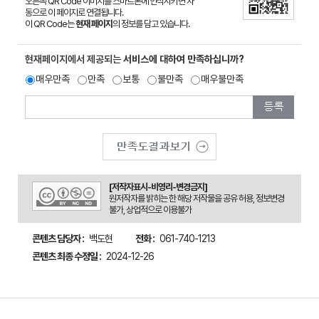
오른쪽 QR Code 이미지를 스마트폰에 인식시키면 자
동으로 이 페이지로 연결됩니다.
이 QR Code는
현재 페이지
의 정보를 담고 있습니다.
현재페이지에서 제공되는
서비스에 대하여 만족하십니까?
매우만족
만족
보통
불만족
매우불만족
[저작자표시-비영리-변경금지]
원저작자를 밝히는 한 해당 저작물을 공유 허용, 정보변경
불가, 상업적으로 이용불가
콘텐츠 담당자 :
백도현
전화 :
061-740-1213
콘텐츠 최종 수정일 :
2024-12-26