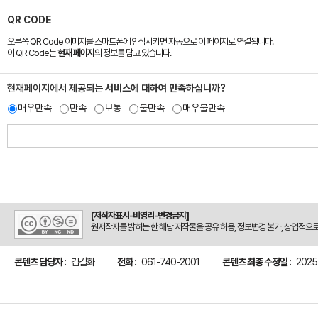
QR CODE
오른쪽 QR Code 이미지를 스마트폰에 인식시키면 자동으로 이 페이지로 연결됩니다.
이 QR Code는
현재 페이지
의 정보를 담고 있습니다.
현재페이지에서 제공되는
서비스에 대하여 만족하십니까?
매우만족
만족
보통
불만족
매우불만족
[저작자표시-비영리-변경금지]
원저작자를 밝히는 한 해당 저작물을 공유 허용, 정보변경 불가, 상업적으
콘텐츠 담당자 :
김길화
전화 :
061-740-2001
콘텐츠 최종 수정일 :
2025