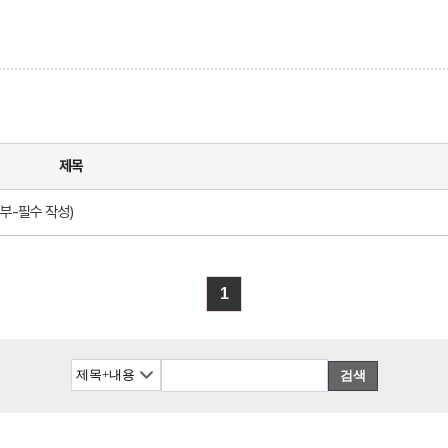
제목
부-필수 작성)
1
검색