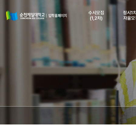
수시모집
정시1차
(1,2차)
자율모
모집요강
모집요
모집일정 및 인원
모집일정 
전형안내 및
전형안내
지원자격
지원자
인터넷 원서접수
인터넷 원
등록안내
등록안
원서접수조회
원서접수
(수험표출력)
(수험표출
합격자조회
합격자
(고지서출력)
(고지서출
등록금납부확인
등록금납