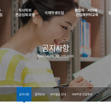
 ·
학사학위
편입학 · 시간제
국제학생모집
집
전공심화과정
· 산업체위탁교육
강
학사학위
공지사항
편입학 모집 안내
전공심화과정안내
및 인원
입학안내
시간제 모집안내
입
원서접수조회
 및
공지사항
비자발급 안내
산업체위탁교육생
학생
(수험표출력)
격
모집안내
국제학생 모집학과
입
서접수
합격자조회
SUNCHEON JEIL COLLEGE
(고지서출력)
신
내
등록금납부확인
국
조회
학
력)
수험
조회
력)
찾
부확인
공지사항
입학안내
비자발급 안내
국제학생 모집학과