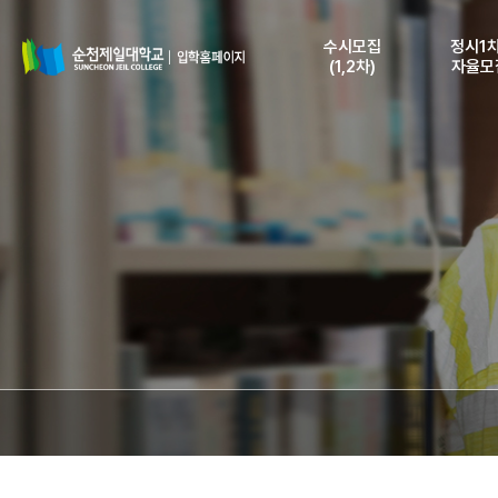
수시모집
정시1차
(1,2차)
자율모
모집요강
모집요
모집일정 및 인원
모집일정 
전형안내 및
전형안내
지원자격
지원자
인터넷 원서접수
인터넷 원
등록안내
등록안
원서접수조회
원서접수
(수험표출력)
(수험표출
합격자조회
합격자
(고지서출력)
(고지서출
등록금납부확인
등록금납