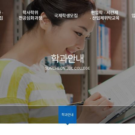
 ·
학사학위
편입학 · 시간제
국제학생모집
집
전공심화과정
· 산업체위탁교육
강
학사학위
공지사항
편입학 모집 안내
전공심화과정안내
및 인원
입학안내
시간제 모집안내
입
원서접수조회
 및
학과안내
비자발급 안내
산업체위탁교육생
학생
(수험표출력)
격
모집안내
국제학생 모집학과
입
서접수
합격자조회
SUNCHEON JEIL COLLEGE
(고지서출력)
신
내
등록금납부확인
국
조회
학
력)
수험
조회
력)
찾
부확인
학과안내