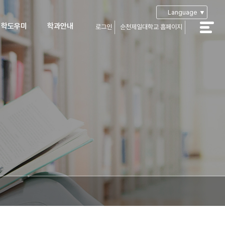
Language ▼
입학도우미
학과안내
로그인
순천제일대학교 홈페이지
공지사항
학과안내
학Q&A
부성적산출
학자료실
입생장학
가장학 및
자금융자
생유의사항
아오시는길
캠퍼스맵