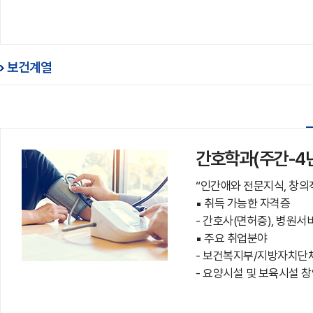
보건계열
간호학과(주간-4
“인간애와 전문지식, 창의
▪ 취득 가능한 자격증
- 간호사(면허증), 병원서비
▪ 주요 취업분야
- 보건복지부/지방자치단체
- 요양시설 및 보육시설 창업