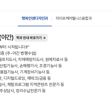
행복인생디자인과
라이프케어웰니스융합과
(야간)
학과 안내 바로가기 →
부터 시작됩니다!!”
격증 (주•야간 병행수업)
크골프지도사, 치매예방지도사, 원예치료사 등
) 산림기능사, 손해평가사, 조경기능사 등
, 용접기능사, 기계정비기능사 등
능력, 디지털드로잉, 재테크/금융 등
해설사, 체험프로그램 지역콘텐츠 전문가 등
/사주상담사, 정리수납전문가 등