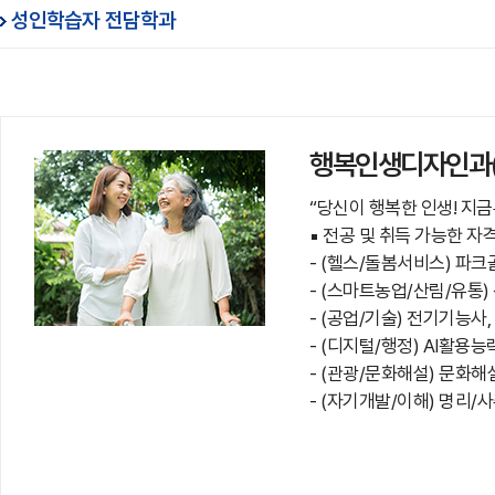
성인학습자 전담학과
행복인생디자인과
“당신이 행복한 인생! 지금
▪ 전공 및 취득 가능한 자
- (헬스/돌봄서비스) 파
- (스마트농업/산림/유통
- (공업/기술) 전기기능사
- (디지털/행정) AI활용
- (관광/문화해설) 문화
- (자기개발/이해) 명리