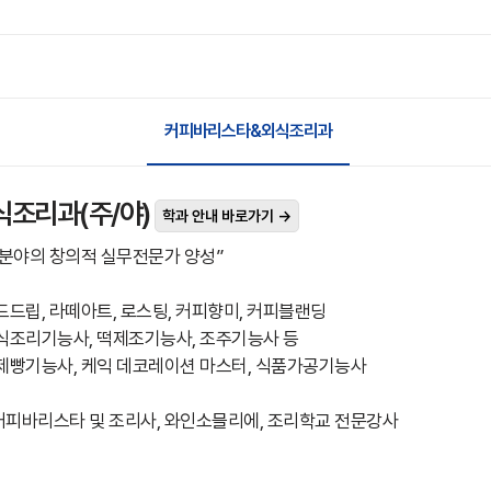
커피바리스타&외식조리과
조리과(주/야)
학과 안내 바로가기 →
리분야의 창의적 실무전문가 양성”
핸드드립, 라떼아트, 로스팅, 커피향미, 커피블랜딩
 한식조리기능사, 떡제조기능사, 조주기능사 등
, 제빵기능사, 케익 데코레이션 마스터, 식품가공기능사
 커피바리스타 및 조리사, 와인소믈리에, 조리학교 전문강사