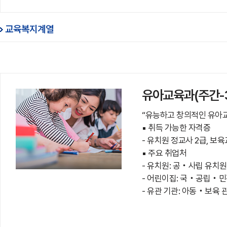
교육복지계열
유아교육과(주간-
“유능하고 창의적인 유아
▪ 취득 가능한 자격증
- 유치원 정교사 2급, 보육
▪ 주요 취업처
- 유치원: 공‧사립 유치원
- 어린이집: 국‧공립‧민
- 유관 기관: 아동‧보육 