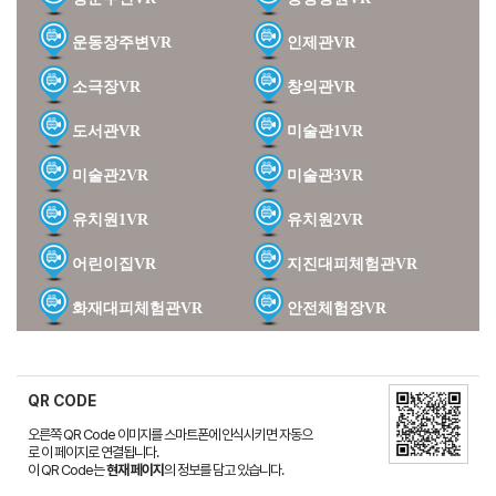
운동장주변VR
인제관VR
소극장VR
창의관VR
도서관VR
미술관1VR
미술관2VR
미술관3VR
유치원1VR
유치원2VR
어린이집VR
지진대피체험관VR
화재대피체험관VR
안전체험장VR
QR CODE
오른쪽 QR Code 이미지를 스마트폰에 인식시키면 자동으
로 이 페이지로 연결됩니다.
이 QR Code는
현재 페이지
의 정보를 담고 있습니다.