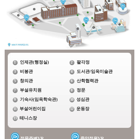
인제관(행정실)
팔각정
1
2
비봉관
도서관/임옥미술관
3
4
창의관
산학협력관
5
6
부설유치원
정문
7
8
기숙사(임옥학숙관)
성심관
9
10
부설어린이집
운동장
11
12
테니스장
13
정문주변VR
중앙정원VR