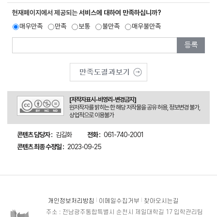
현재페이지에서 제공되는
서비스에 대하여 만족하십니까?
매우만족
만족
보통
불만족
매우불만족
[저작자표시-비영리-변경금지]
원저작자를 밝히는 한 해당 저작물을 공유 허용, 정보변경 불가,
상업적으로 이용불가
콘텐츠 담당자 :
김길화
전화 :
061-740-2001
콘텐츠 최종 수정일 :
2023-09-25
개인정보처리방침
이메일수집거부
찾아오시는길
주소 : 전남광주통합특별시 순천시 제일대학길 17 입학관리팀