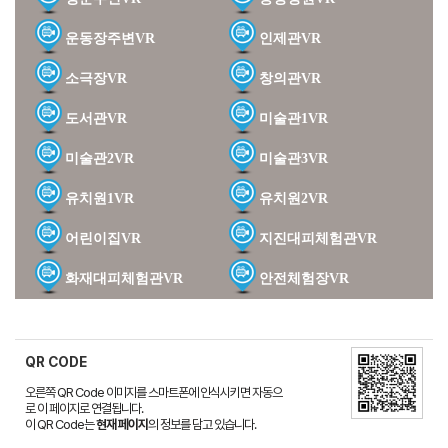
운동장주변VR
인제관VR
소극장VR
창의관VR
도서관VR
미술관1VR
미술관2VR
미술관3VR
유치원1VR
유치원2VR
어린이집VR
지진대피체험관VR
화재대피체험관VR
안전체험장VR
QR CODE
오른쪽 QR Code 이미지를 스마트폰에 인식시키면 자동으
로 이 페이지로 연결됩니다.
이 QR Code는
현재 페이지
의 정보를 담고 있습니다.