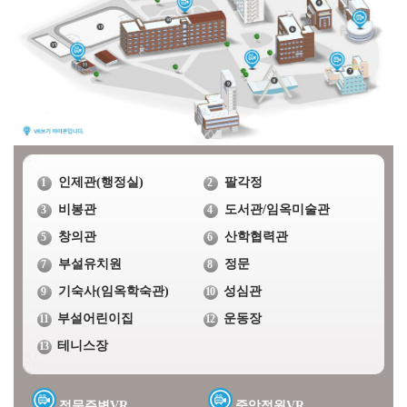
인제관(행정실)
팔각정
1
2
비봉관
도서관/임옥미술관
3
4
창의관
산학협력관
5
6
부설유치원
정문
7
8
기숙사(임옥학숙관)
성심관
9
10
부설어린이집
운동장
11
12
테니스장
13
정문주변VR
중앙정원VR