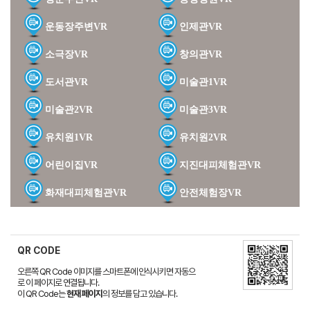
운동장주변VR
인제관VR
소극장VR
창의관VR
도서관VR
미술관1VR
미술관2VR
미술관3VR
유치원1VR
유치원2VR
어린이집VR
지진대피체험관VR
화재대피체험관VR
안전체험장VR
QR CODE
오른쪽 QR Code 이미지를 스마트폰에 인식시키면 자동으
로 이 페이지로 연결됩니다.
이 QR Code는
현재 페이지
의 정보를 담고 있습니다.