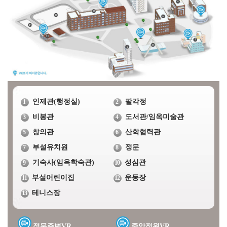
인제관(행정실)
팔각정
1
2
비봉관
도서관/임옥미술관
3
4
창의관
산학협력관
5
6
부설유치원
정문
7
8
기숙사(임옥학숙관)
성심관
9
10
부설어린이집
운동장
11
12
테니스장
13
정문주변VR
중앙정원VR