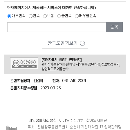
현재페이지에서 제공되는
서비스에 대하여 만족하십니까?
매우만족
만족
보통
불만족
매우불만족
[저작자표시-비영리-변경금지]
원저작자를 밝히는 한 해당 저작물을 공유 허용, 정보변경 불가,
상업적으로 이용불가
콘텐츠 담당자 :
김길화
전화 :
061-740-2001
콘텐츠 최종 수정일 :
2023-09-25
개인정보처리방침
이메일수집거부
찾아오시는길
주소 : 전남광주통합특별시 순천시 제일대학길 17 입학관리팀