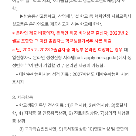
이유로 일부학교 제외, 조기졸업(과학고 상급학교진학예정)자 포
함),
▶방송통신고등학교, 산업체 부설 학교 등 학력인정 사회교육시
설교등은 온라인으로 제공하고자 하는 학교에 한함.
※ 온라인 제공 비동의자, 온라인 제공 비대상교 출신자, 2023년 2
월을 포함한 그 이전 졸업자는 학교생활기록부 사본 제출.
※ 단, 2005.2~2023.2졸업자 중 학생부 온라인 희망하는 경우
대
입전형자료 온라인 생성신청 시스템(url: apply.neis.go.kr)에서 생
성번호 부여 받아 기입할 경우 온라인 제공이 가능함.
- 대학수학능력시험 성적 자료 : 2027학년도 대학수학능력 시험
응시자
3. 제공항목
- 학교생활기록부 전산자료 : 1)인적사항, 2)학적사항, 3)출결사
항, 4) 자격증 및 인증취득상황, 6) 진로희망상황, 7)창의적 체험활
동 상황
8) 교과학습발달사항, 9)독서활동상황 10)행동특성 및 종합의