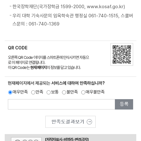
한국장학재단(국가장학금 1599-2000, www.kosaf.go.kr)
우리 대학 기숙사문의 임옥학숙관 행정실 061-740-1515, 스쿨버
스문의 : 061-740-1369
QR CODE
오른쪽 QR Code 이미지를 스마트폰에 인식시키면 자동으
로 이 페이지로 연결됩니다.
이 QR Code는
현재 페이지
의 정보를 담고 있습니다.
현재페이지에서 제공되는
서비스에 대하여 만족하십니까?
매우만족
만족
보통
불만족
매우불만족
[저작자표시-비영리-변경금지]