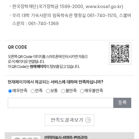
한국장학재단(국가장학금 1599-2000, www.kosaf.go.kr)
우리 대학 기숙사문의 임옥학숙관 행정실 061-740-1515, 스쿨버
스문의 : 061-740-1369
QR CODE
오른쪽 QR Code 이미지를 스마트폰에 인식시키면 자동으
로 이 페이지로 연결됩니다.
이 QR Code는
현재 페이지
의 정보를 담고 있습니다.
현재페이지에서 제공되는
서비스에 대하여 만족하십니까?
매우만족
만족
보통
불만족
매우불만족
[저작자표시-비영리-변경금지]