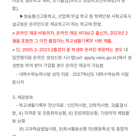
이유로 일부학교 제외, 조기졸업(과학고 상급학교진학예정)자 포
함),
▶방송통신고등학교, 산업체 부설 학교 등 학력인정 사회교육시
설교등은 온라인으로 제공하고자 하는 학교에 한함.
※ 온라인 제공 비동의자, 온라인 제공 비대상교 출신자, 2023년 2
월을 포함한 그 이전 졸업자는 학교생활기록부 사본 제출.
※ 단, 2005.2~2023.2졸업자 중 학생부 온라인 희망하는 경우
대
입전형자료 온라인 생성신청 시스템(url: apply.neis.go.kr)에서 생
성번호 부여 받아 기입할 경우 온라인 제공이 가능함.
- 대학수학능력시험 성적 자료 : 2027학년도 대학수학능력 시험
응시자
3. 제공항목
- 학교생활기록부 전산자료 : 1)인적사항, 2)학적사항, 3)출결사
항, 4) 자격증 및 인증취득상황, 6) 진로희망상황, 7)창의적 체험활
동 상황
8) 교과학습발달사항, 9)독서활동상황 10)행동특성 및 종합의