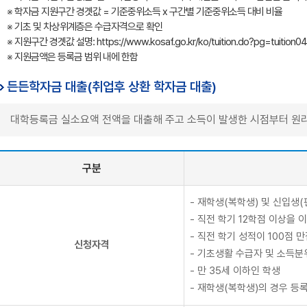
※ 학자금 지원구간 경곗값 = 기준중위소득 x 구간별 기준중위소득 대비 비율
※ 기초 및 차상위계층은 수급자격으로 확인
※ 지원구간 경곗값 설명: https://www.kosaf.go.kr/ko/tuition.do?pg=tuition04
※ 지원금액은 등록금 범위 내에 한함
든든학자금 대출(취업후 상환 학자금 대출)
대학등록금 실소요액 전액을 대출해 주고 소득이 발생한 시점부터 원
구분
- 재학생(복학생) 및 신입생(
- 직전 학기 12학점 이상을 
- 직전 학기 성적이 100점 
신청자격
- 기초생활 수급자 및 소득분위
- 만 35세 이하인 학생
- 재학생(복학생)의 경우 등