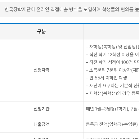
한국장학재단이 온라인 직접대출 방식을 도입하여 학생들의 편의를 높
구분
- 재학생(복학생) 및 신입생(
- 직전 학기 12학점 이상을 
- 직전 학기 성적이 100점 만
신청자격
- 소득분위 7분위 이상자(재
- 만 55세 이하인 학생
- 재단이 요구하는 기본적 신
- 재학생(복학생)의 경우 등
신청기간
매년 1월~3월경(1학기), 7월
대출금액
등록금 전액(입학금+수업료) 