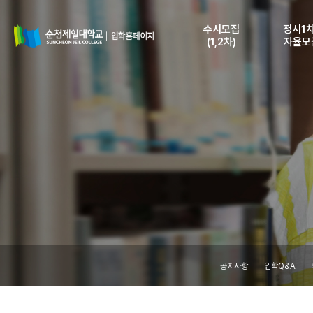
수시모집
정시1차
(1,2차)
자율모
모집요강
모집요
모집일정 및 인원
모집일정 
전형안내 및
전형안내
지원자격
지원자
인터넷 원서접수
인터넷 원
등록안내
등록안
원서접수조회
원서접수
(수험표출력)
(수험표출
합격자조회
합격자
(고지서출력)
(고지서출
등록금납부확인
등록금납
공지사항
입학Q&A