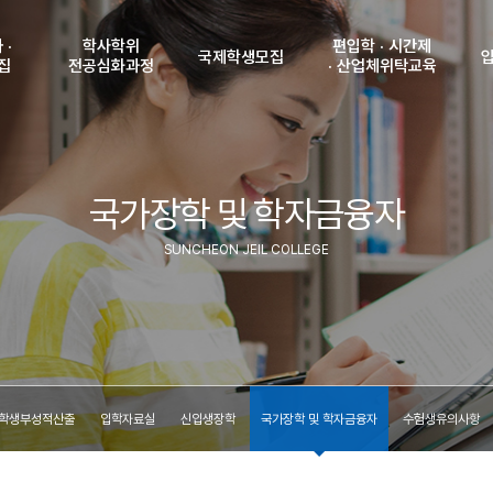
 ·
학사학위
편입학 · 시간제
국제학생모집
집
전공심화과정
· 산업체위탁교육
강
학사학위
공지사항
편입학 모집 안내
전공심화과정안내
및 인원
입학안내
시간제 모집안내
입
원서접수조회
 및
국가장학 및 학자금융자
비자발급 안내
산업체위탁교육생
학생
(수험표출력)
격
모집안내
국제학생 모집학과
입
서접수
합격자조회
SUNCHEON JEIL COLLEGE
(고지서출력)
신
내
등록금납부확인
국
조회
학
력)
수험
조회
력)
찾
부확인
학생부성적산출
입학자료실
신입생장학
국가장학 및 학자금융자
수험생유의사항