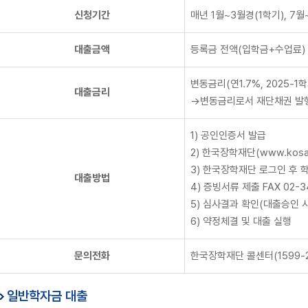
신청기간
매년 1월~3월경(1학기), 7월
대출금액
등록금 전액(입학금+수업료) 
변동금리(연1.7%, 2025-1
대출금리
→변동금리로서 재단채권 발행
1) 공인인증서 발급
2) 한국장학재단(www.kosaf
3) 한국장학재단 로그인 후 
대출방법
4) 증빙서류 제출 FAX 02
5) 심사결과 확인(대출승인 
6) 약정체결 및 대출 실행
문의전화
한국장학재단 콜센터(1599-200
일반학자금 대출