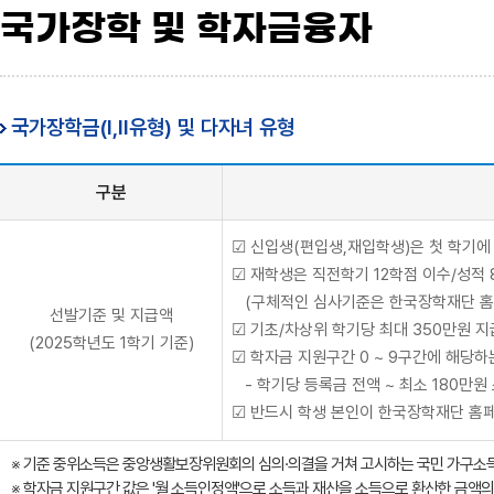
국가장학 및 학자금융자
국가장학금(I,II유형) 및 다자녀 유형
구분
☑ 신입생(편입생,재입학생)은 첫 학기에
☑ 재학생은 직전학기 12학점 이수/성적 
(구체적인 심사기준은 한국장학재단 홈페이지(http
선발기준 및 지급액
☑ 기초/차상위 학기당 최대 350만원 지
(2025학년도 1학기 기준)
☑ 학자금 지원구간 0 ~ 9구간에 해당하
- 학기당 등록금 전액 ~ 최소 180만원
☑ 반드시 학생 본인이 한국장학재단 홈
※ 기준 중위소득은 중앙생활보장위원회의 심의·의결을 거쳐 고시하는 국민 가구소득
※ 학자금 지원구간 값은 '월 소득인정액'으로 소득과 재산을 소득으로 환산한 금액