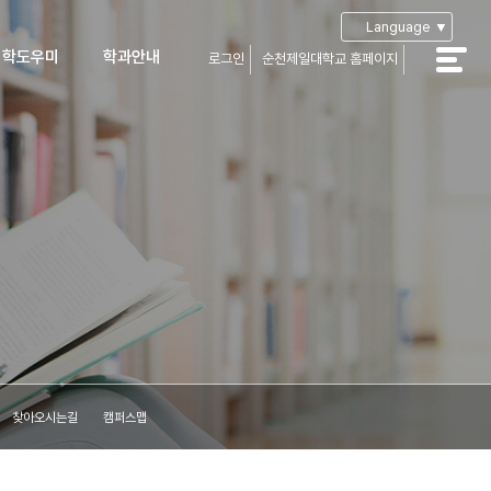
Language ▼
입학도우미
학과안내
로그인
순천제일대학교 홈페이지
공지사항
학과안내
학Q&A
부성적산출
학자료실
입생장학
가장학 및
자금융자
생유의사항
아오시는길
캠퍼스맵
찾아오시는길
캠퍼스맵