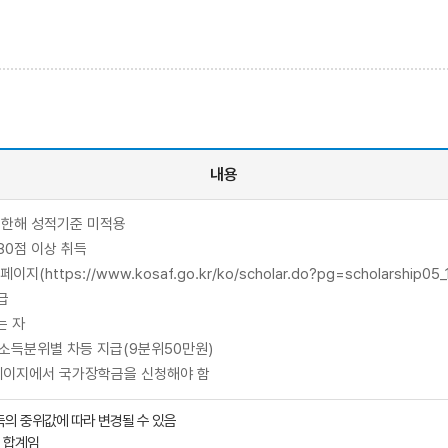
내용
 한해 성적기준 미적용
80점 이상 취득
s://www.kosaf.go.kr/ko/scholar.do?pg=scholarship05_12
급
는 자
 소득분위별 차등 지급(9분위50만원)
페이지에서 국가장학금을 신청해야 함
의 중위값에 따라 변경될 수 있음
의 합계임