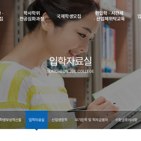
 ·
학사학위
편입학 · 시간제
국제학생모집
집
전공심화과정
· 산업체위탁교육
강
학사학위
공지사항
편입학 모집 안내
전공심화과정안내
및 인원
입학안내
시간제 모집안내
입
원서접수조회
 및
입학자료실
비자발급 안내
산업체위탁교육생
학생
(수험표출력)
격
모집안내
국제학생 모집학과
입
서접수
합격자조회
SUNCHEON JEIL COLLEGE
(고지서출력)
신
내
등록금납부확인
국
조회
학
력)
수험
조회
력)
찾
부확인
학생부성적산출
입학자료실
신입생장학
국가장학 및 학자금융자
수험생유의사항