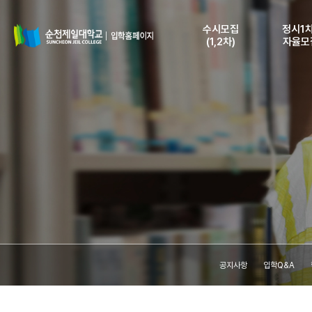
수시모집
정시1차
(1,2차)
자율모
모집요강
모집요
모집일정 및 인원
모집일정 
전형안내 및
전형안내
지원자격
지원자
인터넷 원서접수
인터넷 원
등록안내
등록안
원서접수조회
원서접수
(수험표출력)
(수험표출
합격자조회
합격자
(고지서출력)
(고지서출
등록금납부확인
등록금납
공지사항
입학Q&A