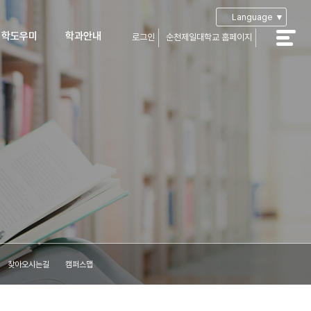
Language ▼
입학도우미
학과안내
로그인
순천제일대학교 홈페이지
공지사항
학과안내
학Q&A
부성적산출
학자료실
입생장학
가장학 및
자금융자
생유의사항
아오시는길
캠퍼스맵
찾아오시는길
캠퍼스맵