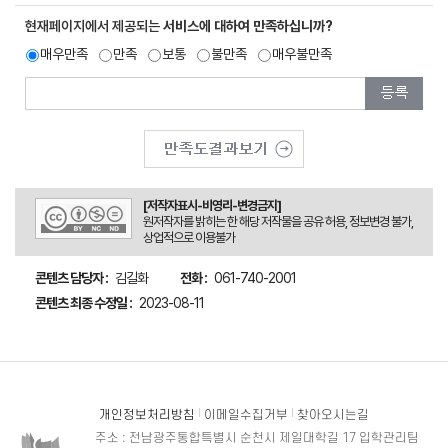
현재페이지에서 제공되는
서비스에 대하여 만족하십니까?
매우만족
만족
보통
불만족
매우불만족
[저작자표시-비영리-변경금지]
원저작자를 밝히는 한 해당 저작물을 공유 허용, 정보변경 불가,
상업적으로 이용불가
콘텐츠 담당자 :
김길화
전화 :
061-740-2001
콘텐츠 최종 수정일 :
2023-08-11
개인정보처리방침
이메일수집거부
찾아오시는길
주소 : 전남광주통합특별시 순천시 제일대학길 17 입학관리팀