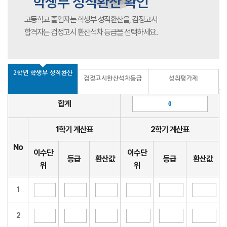
학생부 성적환산 확인
고등학교 졸업자는 학생부 성적환산을, 검정고시
합격자는 검정고시 환산석차 등급을 선택하세요.
2학년 학생부 성적환산
검정고시환산석차등급
성취평가제
합계
1학기 계산표
2학기 계산표
No
이수단
이수단
등급
환산값
등급
환산값
위
위
1
2