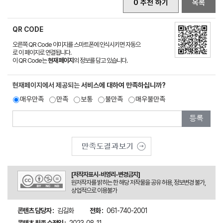
0 추천 하기
목록
QR CODE
오른쪽 QR Code 이미지를 스마트폰에 인식시키면 자동으
로 이 페이지로 연결됩니다.
이 QR Code는
현재 페이지
의 정보를 담고 있습니다.
현재페이지에서 제공되는
서비스에 대하여 만족하십니까?
매우만족
만족
보통
불만족
매우불만족
[저작자표시-비영리-변경금지]
원저작자를 밝히는 한 해당 저작물을 공유 허용, 정보변경 불가,
상업적으로 이용불가
콘텐츠 담당자 :
김길화
전화 :
061-740-2001