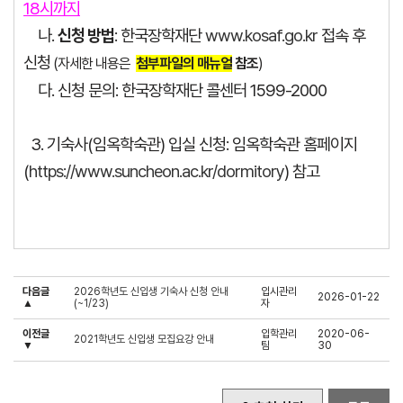
18시까지
나.
신청 방법
: 한국장학재단
www.kosaf.go.kr
접속 후
신청
(자세한 내용은
첨부파일의 매뉴얼
참조
)
다. 신청 문의: 한국장학재단 콜센터 1599-2000
3. 기숙사(임옥학숙관) 입실 신청: 임옥학숙관 홈페이지
(
https://www.suncheon.ac.kr/dormitory
) 참고
다음글
2026학년도 신입생 기숙사 신청 안내
입시관리
2026-01-22
▲
(~1/23)
자
이전글
입학관리
2020-06-
2021학년도 신입생 모집요강 안내
▼
팀
30