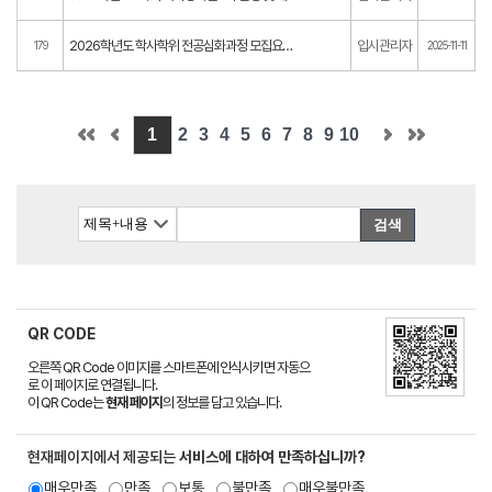
2026학년도 학사학위 전공심화과정 모집요강 및 입학원서
입시관리자
179
2025-11-11
1
2
3
4
5
6
7
8
9
10
검색
QR CODE
오른쪽 QR Code 이미지를 스마트폰에 인식시키면 자동으
로 이 페이지로 연결됩니다.
이 QR Code는
현재 페이지
의 정보를 담고 있습니다.
현재페이지에서 제공되는
서비스에 대하여 만족하십니까?
매우만족
만족
보통
불만족
매우불만족