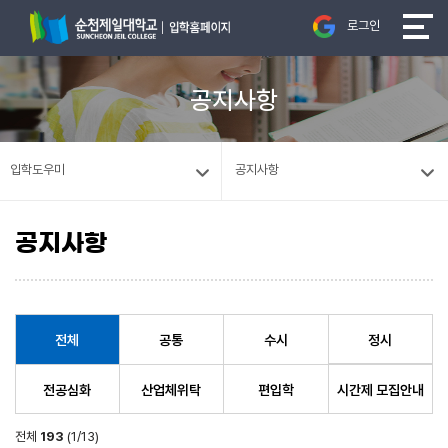
로그인
공지사항
입학도우미
공지사항
공지사항
전체
공통
수시
정시
전공심화
산업체위탁
편입학
시간제 모집안내
전체
193
(1/13)