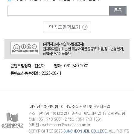
[저작자표시-비영리-변경금지]
원저작자를 밝히는 한 해당 저작물을 공유 허용, 정보변경 불가,
상업적으로 이용불가
콘텐츠 담당자 :
김길화
전화 :
061-740-2001
콘텐츠 최종 수정일 :
2023-08-11
개인정보처리방침
이메일수집거부
찾아오시는길
주소 : 전남광주통합특별시 순천시 제일대학길 17 입학관리팀
전화 : 061-740-2001~2 팩스 : 061-740-1384
이메일 : webmaster@suncheon.ac.kr
COPYRIGHT(C) 2023
SUNCHEON JEIL COLLEGE.
ALL RIGHTS