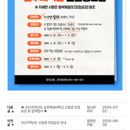
다음
★ 2025학년도 순천제일대학교 신입생 모집
입시관
2024-07-
글 ▲
요강 및 입학원서 ★
리자
02
이전
입학관
2020-06-
2021학년도 신입생 모집요강 안내
글 ▼
리팀
30