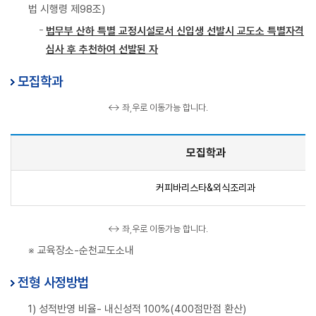
법 시행령 제98조)
법무부 산하 특별 교정시설로서 신입생 선발시 교도소 특별자격
심사 후 추천하여 선발된 자
모집학과
↔ 좌,우로 이동가능 합니다.
모집학과
커피바리스타&외식조리과
↔ 좌,우로 이동가능 합니다.
※ 교육장소-순천교도소내
전형 사정방법
1) 성적반영 비율- 내신성적 100%(400점만점 환산)