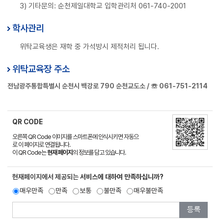
3) 기타문의: 순천제일대학교 입학관리처 061-740-2001
학사관리
위탁교육생은 재학 중 가석방시 제적처리 됩니다.
위탁교육장 주소
전남광주통합특별시 순천시 백강로 790 순천교도소 / ☏ 061-751-2114
QR CODE
오른쪽 QR Code 이미지를 스마트폰에 인식시키면 자동으
로 이 페이지로 연결됩니다.
이 QR Code는
현재 페이지
의 정보를 담고 있습니다.
현재페이지에서 제공되는
서비스에 대하여 만족하십니까?
매우만족
만족
보통
불만족
매우불만족