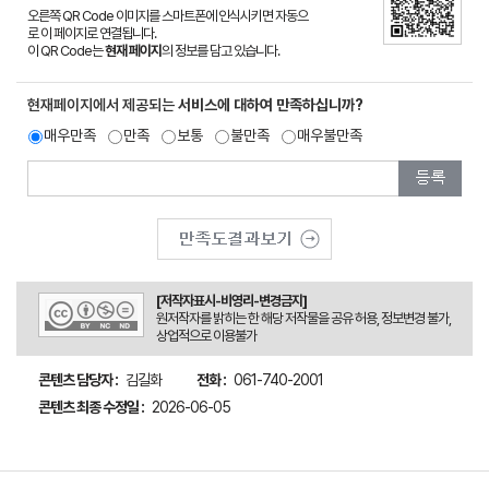
오른쪽 QR Code 이미지를 스마트폰에 인식시키면 자동으
로 이 페이지로 연결됩니다.
이 QR Code는
현재 페이지
의 정보를 담고 있습니다.
현재페이지에서 제공되는
서비스에 대하여 만족하십니까?
매우만족
만족
보통
불만족
매우불만족
[저작자표시-비영리-변경금지]
원저작자를 밝히는 한 해당 저작물을 공유 허용, 정보변경 불가,
상업적으로 이용불가
콘텐츠 담당자 :
김길화
전화 :
061-740-2001
콘텐츠 최종 수정일 :
2026-06-05