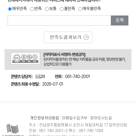
현재페이지에서 제공되는
서비스에 대하여 만족하십니까?
매우만족
만족
보통
불만족
매우불만족
[저작자표시-비영리-변경금지]
원저작자를 밝히는 한 해당 저작물을 공유 허용, 정보변경 불가,
상업적으로 이용불가
콘텐츠 담당자 :
김길화
전화 :
061-740-2001
콘텐츠 최종 수정일 :
2026-07-01
개인정보처리방침
이메일수집거부
찾아오시는길
주소 : 전남광주통합특별시 순천시 제일대학길 17 입학관리팀
전화 : 061-740-2001~2 팩스 : 061-740-1384