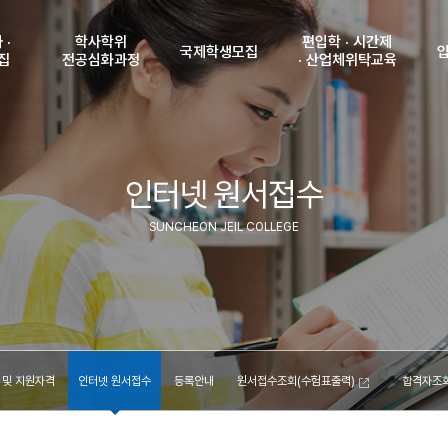
 ·
학사학위
편입학 · 시간제
국제학생모집
집
전공심화과정
· 산업체위탁교육
강
학사학위
공지사항
편입학 모집 안내
전공심화과정안내
및 인원
입학안내
시간제 모집안내
입
원서접수조회
 및
인터넷 원서접수
비자발급 안내
산업체위탁교육생
학생
(수험표출력)
격
모집안내
국제학생 모집학과
입
서접수
합격자조회
SUNCHEON JEIL COLLEGE
(고지서출력)
신
내
등록금납부확인
국
조회
학
력)
수험
조회
력)
찾
부확인
 및 지원자격
인터넷 원서접수
등록안내
원서접수조회(수험표출력)
합격자조회