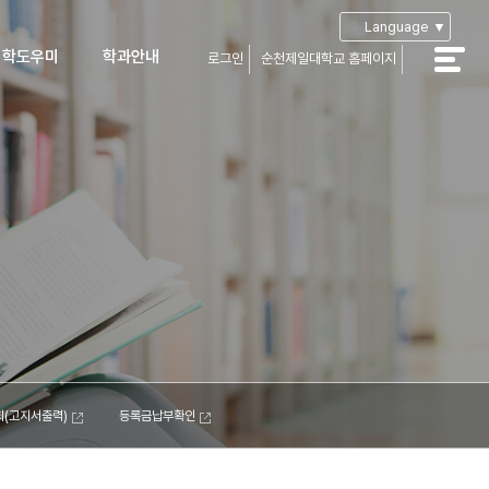
Language ▼
입학도우미
학과안내
로그인
순천제일대학교 홈페이지
공지사항
학과안내
학Q&A
부성적산출
학자료실
입생장학
가장학 및
자금융자
생유의사항
아오시는길
캠퍼스맵
(고지서출력)
등록금납부확인