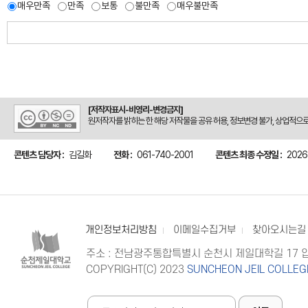
매우만족
만족
보통
불만족
매우불만족
[저작자표시-비영리-변경금지]
원저작자를 밝히는 한 해당 저작물을 공유 허용, 정보변경 불가, 상업적으
콘텐츠 담당자 :
김길화
전화 :
061-740-2001
콘텐츠 최종 수정일 :
2026
개인정보처리방침
이메일수집거부
찾아오시는길
주소 : 전남광주통합특별시 순천시 제일대학길 17
COPYRIGHT(C) 2023
SUNCHEON JEIL COLLEG