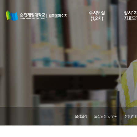
수시모집
정시1차
(1,2차)
자율모
모집요강
모집요
모집일정 및 인원
모집일정 
전형안내 및
전형안내
지원자격
지원자
인터넷 원서접수
인터넷 원
등록안내
등록안
원서접수조회
원서접수
(수험표출력)
(수험표출
합격자조회
합격자
(고지서출력)
(고지서출
등록금납부확인
등록금납
모집요강
모집일정 및 인원
전형안내