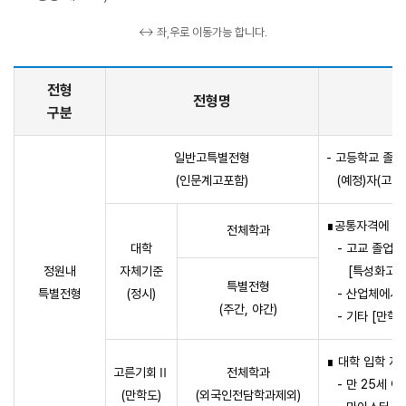
↔ 좌,우로 이동가능 합니다.
전형
전형명
구분
일반고특별전형
- 고등학교 졸
(인문계고포함)
(예정)자(고졸
∎공통자격에 해
전체학과
대학
- 고교 졸업(
정원내
자체기준
[특성화고, 학
특별전형
특별전형
(정시)
- 산업체에서 
(주간, 야간)
- 기타 [만학도
∎ 대학 입학 지
고른기회Ⅱ
전체학과
- 만 25세 이
(만학도)
(외국인전담학과제외)