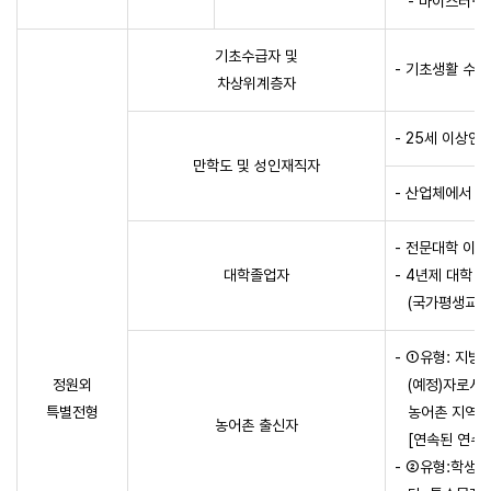
- 마이스터·특성
기초수급자 및
- 기초생활 수
차상위계층자
- 25세 이상인자
만학도 및 성인재직자
- 산업체에서 2년
- 전문대학 이
대학졸업자
- 4년제 대학 
(국가평생교육진
- ①유형: 지방
정원외
(예정)자로서 
특별전형
농어촌 지역에 거
농어촌 출신자
[연속된 연수만
- ②유형:학생