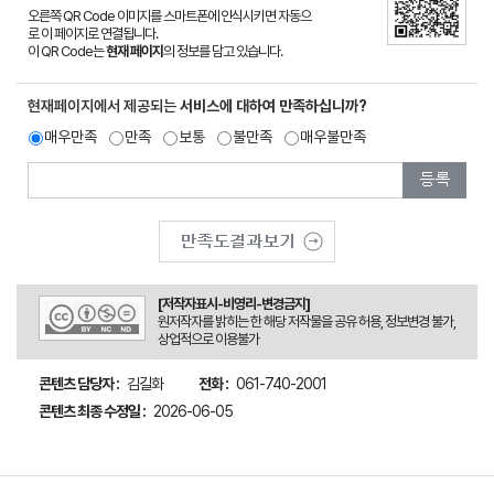
오른쪽 QR Code 이미지를 스마트폰에 인식시키면 자동으
로 이 페이지로 연결됩니다.
이 QR Code는
현재 페이지
의 정보를 담고 있습니다.
현재페이지에서 제공되는
서비스에 대하여 만족하십니까?
매우만족
만족
보통
불만족
매우불만족
[저작자표시-비영리-변경금지]
원저작자를 밝히는 한 해당 저작물을 공유 허용, 정보변경 불가,
상업적으로 이용불가
콘텐츠 담당자 :
김길화
전화 :
061-740-2001
콘텐츠 최종 수정일 :
2026-06-05