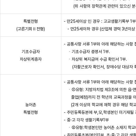
(위 사항의 장학관계 관련이 있으신 분은
특별전형
- 만25세이상 인 경우 : 고교생활기록부 1
(고른기회Ⅱ전형)
- 만25세이하 경우 (산업체 경력 3년이상
- 공통사항 서류 1부와 아래 해당하는 사항 
기초수급자
ㆍ기초수급자 증명서 1부.
차상위계층자
ㆍ차상위 복지급여 수급 확인서 1부.
(자활근로자 확인서, 장애수당 대상자 확인
- 공통사항 서류 1부와 아래 해당하는 사항 
ㆍ①유형: 지방자치법 제3조에 의한 읍·면(
졸업(예정)까지 전 학년의 교육과정을 이수
농어촌
(2개 이상의 학교에 재학 경우 해당 학교 
특별전형
- 주민등록등본에 부,모,학생본인 미기재될 
- 중·고 각각 생활기록부1부
ㆍ②유형:학생본인만 농어촌 소재지 학교에
- 주민등록초본(본인)1부, 초·중·고 각각 