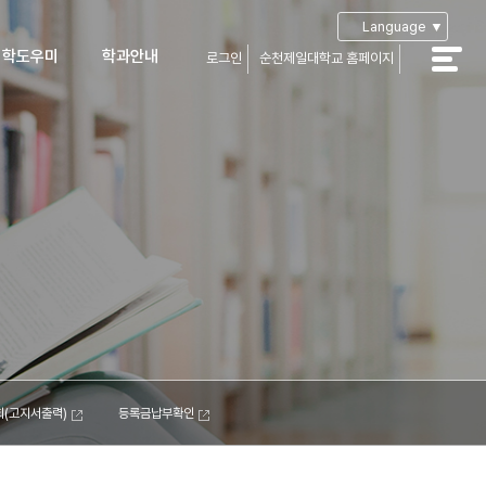
Language ▼
입학도우미
학과안내
로그인
순천제일대학교 홈페이지
공지사항
학과안내
학Q&A
부성적산출
학자료실
입생장학
가장학 및
자금융자
생유의사항
아오시는길
캠퍼스맵
(고지서출력)
등록금납부확인