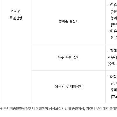
- ①
정원외
(예정
특별전형
농어촌
농어촌 출신자
[연속
- ②
단, 
- 장
특수교육대상자
※ 우
[수업
- 대
단, 
외국인 및 재외국인
우리나
[별도
※ 수시미충원인원발생시 이월하여 정시모집기간내 충원예정, 기간내 우리대학 홈페