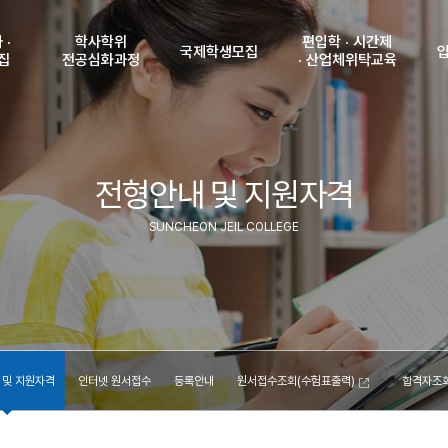
 ·
학사학위
편입학 · 시간제
국제학생모집
집
전공심화과정
· 산업체위탁교육
강
학사학위
공지사항
편입학 모집 안내
전공심화과정안내
및 인원
입학안내
시간제 모집안내
입
원서접수조회
 및
전형안내 및 지원자격
비자발급 안내
산업체위탁교육생
학생
(수험표출력)
격
모집안내
국제학생 모집학과
입
서접수
합격자조회
SUNCHEON JEIL COLLEGE
(고지서출력)
신
내
등록금납부확인
국
조회
학
력)
수험
조회
력)
찾
부확인
 및 지원자격
인터넷 원서접수
등록안내
원서접수조회(수험표출력)
합격자조회