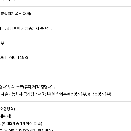
(고교생활기록부 대체)
부. 4대보험 가입증명서 중 택1부.
부.
-740-1493)
서1부와 수료(휴학,제적)증명서1부.
제출가능한자(국가평생교육진흥원 학위수여증명서1부,성적증명서1부)
 소정양식)
계획서)
(아래3개중 1개이상 제출)
 (※ 어학능력자격범위 확인바람)