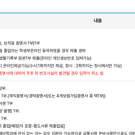
내용
 성적표 증명서 1부)1부
2월 졸업자는 학생부온라인 동의하였을 경우 제출 생략
교생활기록부 원본1부 제출(온라인 개인생성번호 입력가능)
지 온라인제공가능(수시:1회까지만 제공, 정시 : 2회까지는 정시에서만 가능)
명서에 대하여 추후 위·변조사실이 발견될 경우 입학이 취소 됨
첨부.
 1부.(재직증명서/경력증명서(또는 4개보험가입증명서 중 택1부))
사본 1부
발행) 1부.
1부.
 졸업(예정)자 포함-별도서류 제출없음]
당학과에 관심 있는 자는 모두 지원이 가능하므로 공통사항 준비서류만으로도 지원