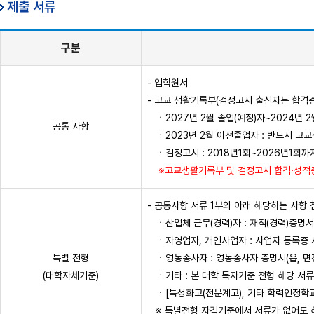
제출 서류
구분
- 입학원서
- 고교 생활기록부(검정고시 출신자는 합격증,
ㆍ2027년 2월 졸업(예정)자~2024년 
공통 사항
ㆍ2023년 2월 이전졸업자 : 반드시 고
ㆍ검정고시 : 2018년1회~2026년1회까
※고교생활기록부 및 검정고시 합격·성적증
- 공통사항 서류 1부와 아래 해당하는 사항 
ㆍ산업체 근무(경력)자 : 재직(경력)증명서
ㆍ자영업자, 개인사업자 : 사업자 등록증 
특별 전형
ㆍ영농종사자 : 영농종사자 증명서(읍, 면장 
(대학자체기준)
ㆍ기타 : 본 대학 독자기준 전형 해당 서류 
ㆍ[특성화고(전문계고), 기타 학력인정학교
※ 특별전형 자격기준에서 서류가 없어도 해