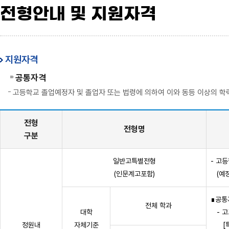
전형안내 및 지원자격
지원자격
공통자격
고등학교 졸업예정자 및 졸업자 또는 법령에 의하여 이와 동등 이상의 학
전형
전형명
구분
일반고특별전형
- 고
(인문계고포함)
(예정
∎공통
전체 학과
대학
- 고
정원내
자체기준
[특성