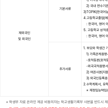
2) 국내 연수기관
기본서류
3)TOPIK(한국
4.고등학교졸업(예
: 한국어, 영어 
5. 고등학교 성적
재외국인
: 한국어, 영어 
및 외국인
1. 부모와 학생간
1) 가족관계증명서
-호적등본(호적등
-외국국적증명서(부
추가서류
2) 여권사본(지원
3) 외국인등록증
2.수학계획서, 유
※ 재정입능력입증서
※ 학생부 자료 온라인 제공 비동의자는 학교생활기록부 사본을 반드시 제