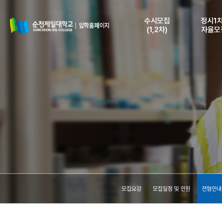
수시모집
정시1차
(1,2차)
자율모
모집요강
모집요
모집일정 및 인원
모집일정 
전형안내 및
전형안내
지원자격
지원자
인터넷 원서접수
인터넷 원
등록안내
등록안
원서접수조회
원서접수
(수험표출력)
(수험표출
합격자조회
합격자
(고지서출력)
(고지서출
등록금납부확인
등록금납
모집요강
모집일정 및 인원
전형안내