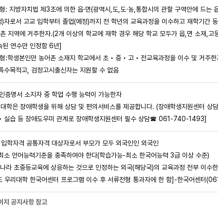
유형: 지방자치법 제3조에 의한 읍·면(광역시,도,도·농,통합시의 관할 구역안에 드는 
)자로서 고교 입학부터 졸업(예정)까지 전 학년의 교육과정을 이수하고 재학기간 동
 지역에 거주한자.(2개 이상의 학교에 재학 경우 해당 학교 모두가 읍,면 소재,고
된 연수만 인정함 6년]
유형:학생본인만 농어촌 소재지 학교에서 초‧중‧고‧전교육과정을 이수 및 거주한자.
특수목적고, 검정고시출신자는 지원할 수 없음
애인증명서 소지자 중 학업 수행 능력이 가능한자
리대학은 장애학생을 위해 상담 및 편의서비스를 제공합니다. (장애학생지원센터 상담☎ 
 • 실습 등 장애도우미 관계로 장애학생지원센터 필수 상담☎ 061-740-1493]
학 입학자격 공통자격 대상자로서 부모가 모두 외국인인 외국인
최소 언어능력기준을 충족하여야 한다(학습가능-최소 한국어능력 3급 이상 수준)
라 초중등교육에 상응하는 것으로 인정하는 외국(해당국)의 교육과정 전부 이수한
 우리대학 한국어센터 프로그램 이수 후 서류전형 통과자에 한 함]-한국어센터(061-
이지 공지사항 참고