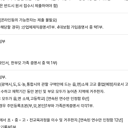
 반드시 원서 접수시 제출하여야 함)
부(온라인동의 가능한자는 제출 불필요)
 해당할 경우) :산업체재직증명서1부. 4대보험 가입증명서 중 택1부.
첨부
서, 한부모 가족 증명서 중 택 1부)
첨부.
광역시,도,도·농,통합시의 관할 구역안에 드는 읍,면)소재 고교 졸업(예정)자로서 
하고 재학기간 동안 본인 및 부모 모두가 농어촌 지역에 거주한자.
모두가 읍,면 소재,고등학교) [연속된 연수만 인정함 6년]
경우 주민등록초본(부,모,본인)1부와 가족관계증명서 각각1부.
서 초‧중‧고‧전교육과정을 이수 및 거주한자.[연속된 연수만 인정함 12년]
생활기록부1부