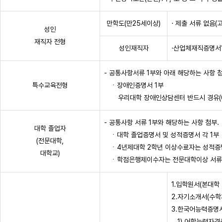
만학도(만25세이상)
· 제출 서류 없음
성인
재직자 전형
성인재직자
·산업체재직증명서1
- 공통사항서류 1부와 아래 해당하는 사항 첨
특수교육전형
ㆍ장애인증명서 1부
우리대학 장애인상담센터 반드시 경유(061
- 공통사항 서류 1부와 해당하는 사항 첨부.
대학 졸업자
ㆍ대학 졸업증명서 및 성적증명서 각 1부
(전문대학,
ㆍ4년제대학 2학년 이상수료자는 성적증명
대학교)
ㆍ학점은행제이수자는 전문대학이상 서류 
1.입학원서(본대학
2.자기소개서(수학
3.한국어능력증명서
1) 어학능력자격증