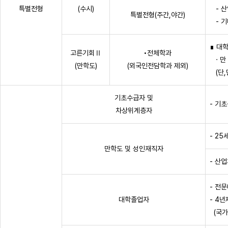
특별전형
(수시)
- 산
특별전형(주간,야간)
- 기
∎ 대
고른기회Ⅱ
•전체학과
· 만
(만학도)
(외국인전담학과 제외)
(단,
기초수급자 및
- 기
차상위계층자
- 25
만학도 및 성인재직자
- 산업
- 전
대학졸업자
- 4
(국가