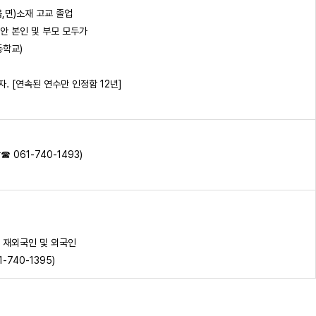
읍,면)소재 고교 졸업
안 본인 및 부모 모두가
등학교)
 [연속된 연수만 인정함 12년]
061-740-1493)
 재외국인 및 외국인
740-1395)