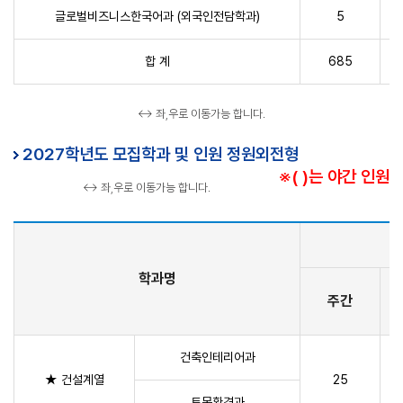
글로벌비즈니스한국어과 (외국인전담학과)
5
합 계
685
↔ 좌,우로 이동가능 합니다.
2027학년도 모집학과 및 인원 정원외전형
※( )는 야간 인원
↔ 좌,우로 이동가능 합니다.
학과명
주간
건축인테리어과
★ 건설계열
25
토목환경과