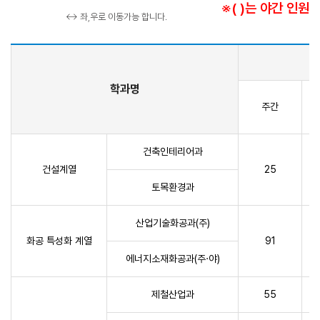
※( )는 야간 인원
↔ 좌,우로 이동가능 합니다.
학과명
주간
건축인테리어과
건설계열
25
토목환경과
산업기술화공과(주)
화공 특성화 계열
91
에너지소재화공과(주·야)
제철산업과
55