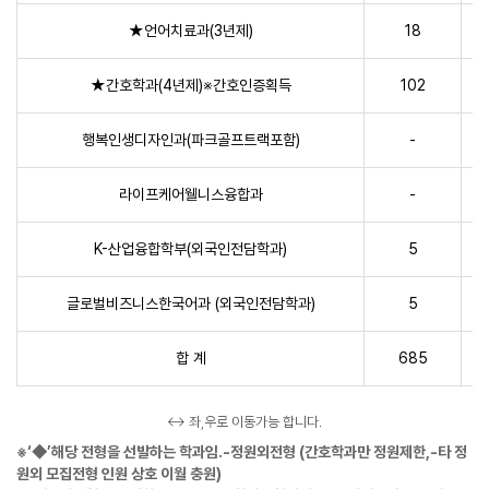
★언어치료과(3년제)
18
★간호학과(4년제)※간호인증획득
102
행복인생디자인과(파크골프트랙포함)
-
라이프케어웰니스융합과
-
K-산업융합학부(외국인전담학과)
5
글로벌비즈니스한국어과 (외국인전담학과)
5
합 계
685
↔ 좌,우로 이동가능 합니다.
※‘◆’해당 전형을 선발하는 학과임.-정원외전형 (간호학과만 정원제한,-타 정
원외 모집전형 인원 상호 이월 충원)