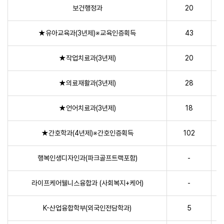
보건행정과
20
★유아교육과(3년제)※교육인증획득
43
★작업치료과(3년제)
20
★의료재활과(3년제)
28
★언어치료과(3년제)
18
★간호학과(4년제)※간호인증획득
102
행복인생디자인과(파크골프트랙포함)
-
라이프케어웰니스융합과 (사회복지+케어)
-
K-산업융합학부(외국인전담학과)
5