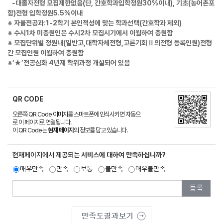
-대졸자전형 모집제한없음(단, 간호학과입학정원30%이내), 기초(농어촌포
함)전형 입학정원5.5%이내
※ 자율전공과:1-2학기 본인적성에 맞는 학과선택(간호학과 제외)
※ 수시1차 미충원인은 수시2차 모집시기에서 이월하여 충원함
※ 모집단위별 정원내(일반고,대학자체전형,고른기회Ⅱ의전형 등록인원)전형
간 모집인원 이월하여 충원함
※‘★’전공심화 4년제 학위과정 개설되어 있음
QR CODE
오른쪽 QR Code 이미지를 스마트폰에 인식시키면 자동으
로 이 페이지로 연결됩니다.
이 QR Code는
현재 페이지
의 정보를 담고 있습니다.
현재페이지에서 제공되는
서비스에 대하여 만족하십니까?
매우만족
만족
보통
불만족
매우불만족