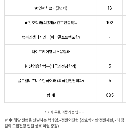
★언어치료과(3년제)
18
★간호학과(4년제)※간호인증획득
102
행복인생디자인과(파크골프트랙포함)
-
라이프케어웰니스융합과
-
K-산업융합학부(외국인전담학과)
5
글로벌비즈니스한국어과 (외국인전담학과)
5
합 계
685
↔ 좌,우로 이동가능 합니다.
※‘◆’해당 전형을 선발하는 학과임.-정원외전형 (간호학과만 정원제한,-타 정
원외 모집전형 인원 상호 이월 충원)