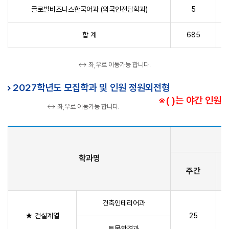
글로벌비즈니스한국어과 (외국인전담학과)
5
합 계
685
↔ 좌,우로 이동가능 합니다.
2027학년도 모집학과 및 인원 정원외전형
※( )는 야간 인원
↔ 좌,우로 이동가능 합니다.
학과명
주간
건축인테리어과
★ 건설계열
25
토목환경과