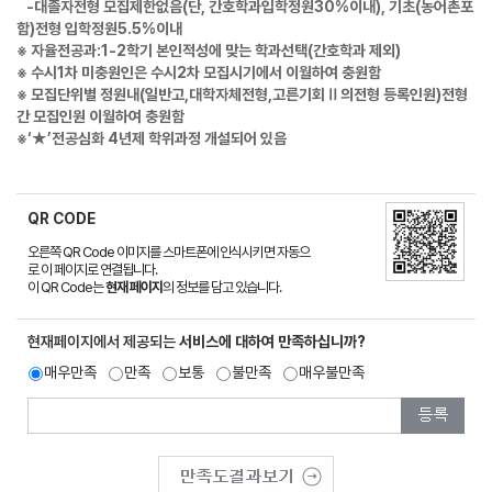
-대졸자전형 모집제한없음(단, 간호학과입학정원30%이내), 기초(농어촌포
함)전형 입학정원5.5%이내
※ 자율전공과:1-2학기 본인적성에 맞는 학과선택(간호학과 제외)
※ 수시1차 미충원인은 수시2차 모집시기에서 이월하여 충원함
※ 모집단위별 정원내(일반고,대학자체전형,고른기회Ⅱ의전형 등록인원)전형
간 모집인원 이월하여 충원함
※‘★’전공심화 4년제 학위과정 개설되어 있음
QR CODE
오른쪽 QR Code 이미지를 스마트폰에 인식시키면 자동으
로 이 페이지로 연결됩니다.
이 QR Code는
현재 페이지
의 정보를 담고 있습니다.
현재페이지에서 제공되는
서비스에 대하여 만족하십니까?
매우만족
만족
보통
불만족
매우불만족