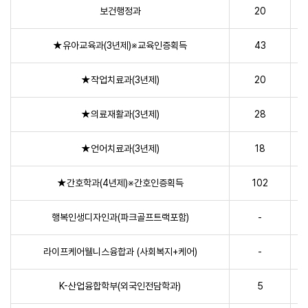
보건행정과
20
★유아교육과(3년제)※교육인증획득
43
★작업치료과(3년제)
20
★의료재활과(3년제)
28
★언어치료과(3년제)
18
★간호학과(4년제)※간호인증획득
102
행복인생디자인과(파크골프트랙포함)
-
라이프케어웰니스융합과 (사회복지+케어)
-
K-산업융합학부(외국인전담학과)
5