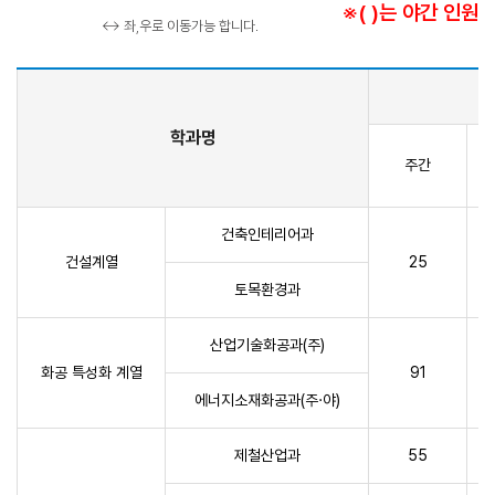
※( )는 야간 인원
↔ 좌,우로 이동가능 합니다.
학과명
주간
건축인테리어과
건설계열
25
토목환경과
산업기술화공과(주)
화공 특성화 계열
91
에너지소재화공과(주·야)
제철산업과
55